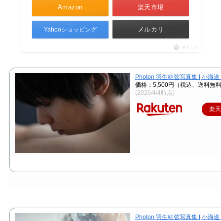
Amazon
楽天市場
メルカリ
Yahooショッピング
ポチップ
Photon 羽生結弦写真集 [ 小海途 
価格：5,500円（税込、送料無料
(2026/4/4時点)
楽
Photon 羽生結弦写真集 [ 小海途 