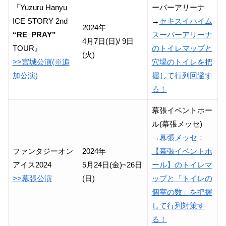
『Yuzuru Hanyu
ーパーアリーナ
ICE STORY 2nd
→
セキスイハイム
2024年
“RE_PRAY”
スーパーアリーナ
4月7日(日)/ 9日
TOUR』
のトイレマップと
(火)
>>宮城公演(※追
穴場のトイレを把
加公演)
握して行列回避す
る！
幕張イベントホー
ル(幕張メッセ)
→
幕張メッセ：
ファンタジーオン
2024年
【幕張イベントホ
アイス2024
5月24日(金)~26日
ール】のトイレマ
>>幕張公演
(日)
ップと「トイレの
個室の数」を把握
して行列対策す
る！