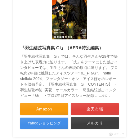
『羽生結弦写真集 Gi』（AERA特別編集）
『羽生結弦写真集 Gi』では、そんな羽生さんが29年で築
き上げた表現力に迫ります。 「技」をテーマにした独占イ
ンタビューでは、羽生さんの表現の原点に迫ります。 プロ
転向2年目に挑戦したアイスツアー”RE_PRAY”、 notte
stellata 2024、ファンタジー・オン・アイスほかのレポー
トも収録予定。 【羽生結弦写真集 Gi CONTENTS】 ・
羽生結弦×蜷川実花 オールカラー ・羽生結弦独占インタ
ビュー「Gi」 ・プロ2年目アイスショー記録 ……etc．
Amazon
楽天市場
メルカリ
Yahooショッピング
ポチップ