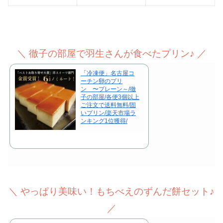
＼ 徹子の部屋で羽生さんが食べたプリン♪ ／
「冷凍便」名古屋コ
ーチン卵のプリ
ン 〜プレーン～/徹
子の部屋/各便3個以上
ご注文で送料無料/固
いプリン/楽天市場ラ
ンキング1位獲得/
＼ やっぱり美味い！もちべえのずんだ餅セット♪
／