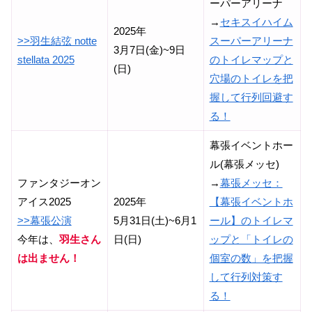
ーパーアリーナ
→
セキスイハイム
2025年
>>羽生結弦 notte
スーパーアリーナ
3月7日(金)~9日
stellata 2025
のトイレマップと
(日)
穴場のトイレを把
握して行列回避す
る！
幕張イベントホー
ル(幕張メッセ)
ファンタジーオン
→
幕張メッセ：
アイス2025
2025年
【幕張イベントホ
>>幕張公演
5月31日(土)~6月1
ール】のトイレマ
今年は、
羽生さん
日(日)
ップと「トイレの
は出ません！
個室の数」を把握
して行列対策す
る！