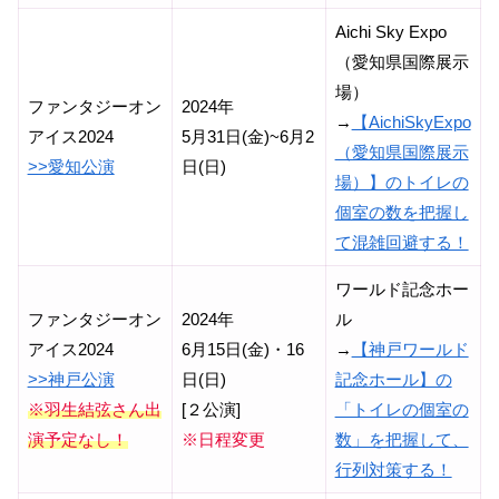
Aichi Sky Expo
（愛知県国際展示
場）
ファンタジーオン
2024年
→
【AichiSkyExpo
アイス2024
5月31日(金)~6月2
（愛知県国際展示
>>愛知公演
日(日)
場）】のトイレの
個室の数を把握し
て混雑回避する！
ワールド記念ホー
ファンタジーオン
2024年
ル
アイス2024
6月15日(金)・16
→
【神戸ワールド
>>神戸公演
日(日)
記念ホール】の
※羽生結弦さん出
[２公演]
「トイレの個室の
演予定なし！
※日程変更
数」を把握して、
行列対策する！