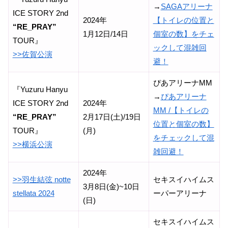
→
SAGAアリーナ
ICE STORY 2nd
2024年
【トイレの位置と
“RE_PRAY”
1月12日/14日
個室の数】をチェ
TOUR』
ックして混雑回
>>佐賀公演
避！
ぴあアリーナMM
『Yuzuru Hanyu
→
ぴあアリーナ
ICE STORY 2nd
2024年
MM /【トイレの
“RE_PRAY”
2月17日(土)/19日
位置と個室の数】
TOUR』
(月)
をチェックして混
>>横浜公演
雑回避！
2024年
>>羽生結弦 notte
セキスイハイムス
3月8日(金)~10日
stellata 2024
ーパーアリーナ
(日)
セキスイハイムス