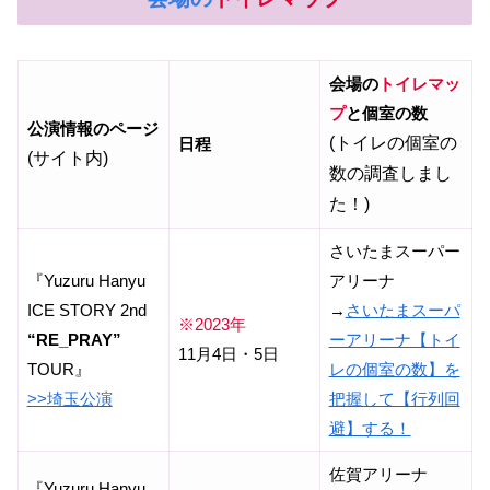
会場の
トイレマッ
プ
と個室の数
公演情報のページ
(トイレの個室の
日程
(サイト内)
数の調査しまし
た！)
さいたまスーパー
『Yuzuru Hanyu
アリーナ
ICE STORY 2nd
→
さいたまスーパ
※2023年
“RE_PRAY”
ーアリーナ【トイ
11月4日・5日
TOUR』
レの個室の数】を
>>埼玉公演
把握して【行列回
避】する！
佐賀アリーナ
『Yuzuru Hanyu