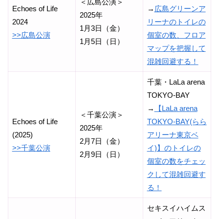
＜広島公演＞
Echoes of Life
→
広島グリーンア
2025年
2024
リーナのトイレの
1月3日（金）
>>広島公演
個室の数、フロア
1月5日（日）
マップを把握して
混雑回避する！
千葉・LaLa arena
TOKYO-BAY
→
【LaLa arena
＜千葉公演＞
Echoes of Life
TOKYO-BAY(らら
2025年
(2025)
アリーナ東京ベ
2月7日（金）
>>千葉公演
イ)】のトイレの
2月9日（日）
個室の数をチェッ
クして混雑回避す
る！
セキスイハイムス