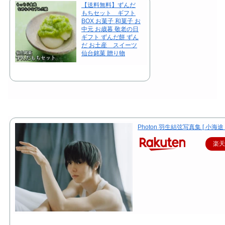
【送料無料】ずんだ
もちセット ギフト
BOX お菓子 和菓子 お
中元 お歳暮 敬老の日
ギフト ずんだ餅 ずん
だ お土産 スイーツ
仙台銘菓 贈り物
Photon 羽生結弦写真集 [ 小海途 
楽