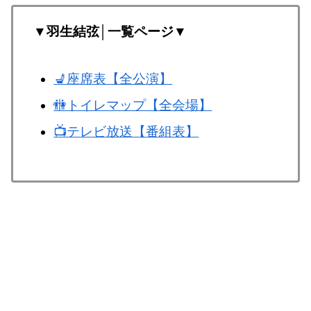
▼羽生結弦│一覧ページ▼
💺座席表【全公演】
🚻トイレマップ【全会場】
📺テレビ放送【番組表】