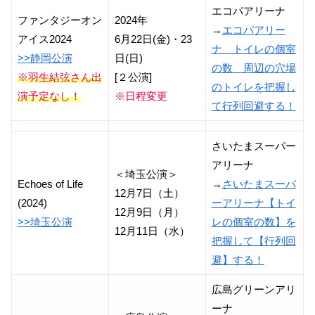
エコパアリーナ
ファンタジーオン
2024年
→
エコパアリー
アイス2024
6月22日(金)・23
ナ トイレの個室
>>静岡公演
日(日)
の数 周辺の穴場
※羽生結弦さん出
[２公演]
のトイレを把握し
演予定なし！
※日程変更
て行列回避する！
さいたまスーパー
アリーナ
＜埼玉公演＞
Echoes of Life
→
さいたまスーパ
12月7日（土）
(2024)
ーアリーナ【トイ
12月9日（月）
>>埼玉公演
レの個室の数】を
12月11日（水）
把握して【行列回
避】する！
広島グリーンアリ
ーナ