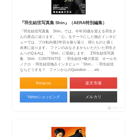
『羽生結弦写真集 Shin』（AERA特別編集）
『羽生結弦写真集 Shin』では、今年30歳を迎える羽生さ
んの原点に迫ります。 「心」をテーマにした独占インタビ
ューでは、プロ転向後2年目を振り返り、得たものと描く
未来に迫ります。 ファンのみなさまからいただいた羽生さ
んへのQ＆Aは、「Shin」に収録します。 【羽生結弦写真
集 Shin CONTENTS】 ・羽生結弦×蜷川実花 オールモ
ノクロ ・羽生結弦独占インタビュー「Shin」 ・羽生結弦
ならどうする？ ファンからのQuestion ……etc．
Amazon
楽天市場
メルカリ
Yahooショッピング
ポチップ