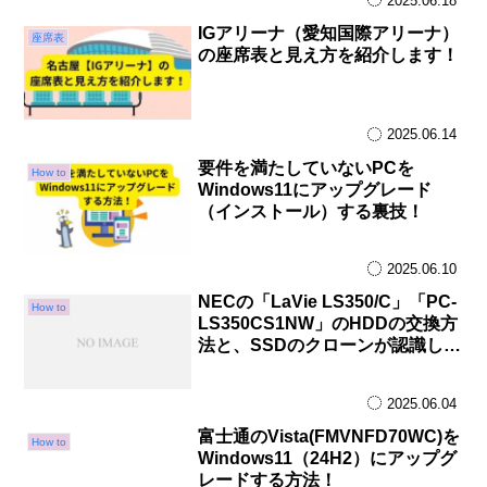
2025.06.18
IGアリーナ（愛知国際アリーナ）
座席表
の座席表と見え方を紹介します！
2025.06.14
要件を満たしていないPCを
How to
Windows11にアップグレード
（インストール）する裏技！
2025.06.10
NECの「LaVie LS350/C」「PC-
How to
LS350CS1NW」のHDDの交換方
法と、SSDのクローンが認識しな
い時の解決方法！
2025.06.04
富士通のVista(FMVNFD70WC)を
How to
Windows11（24H2）にアップグ
レードする方法！