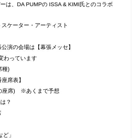
A PUMPの ISSA & KIMI氏とのコラボ
トスケーター・アーティスト
幕張公演の会場は【幕張メッセ】
に変わっています
種)
番座席表】
の座席) ※あくまで予想
装は？
席
など」