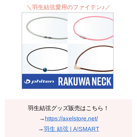
＼羽生結弦愛用のファイテン♪／
羽生結弦グッズ販売はこちら！
→
https://axelstore.net/
→
羽生 結弦 | A!SMART