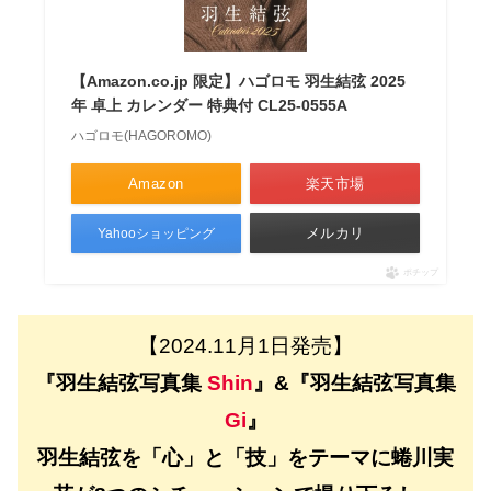
【Amazon.co.jp 限定】ハゴロモ 羽生結弦 2025
年 卓上 カレンダー 特典付 CL25-0555A
ハゴロモ(HAGOROMO)
Amazon
楽天市場
メルカリ
Yahooショッピング
ポチップ
【2024.11月1日発売】
『羽生結弦写真集
Shin
』&『羽生結弦写真集
Gi
』
羽生結弦を「心」と「技」をテーマに蜷川実