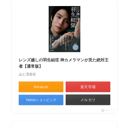
レンズ越しの羽生結弦 神カメラマンが見た絶対王
者【通常版】
山と渓谷社
Amazon
楽天市場
メルカリ
Yahooショッピング
ポチップ