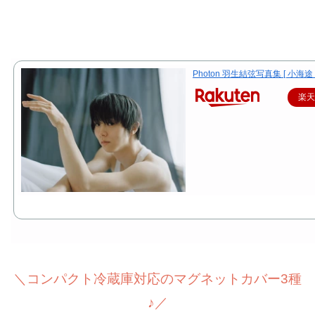
Photon 羽生結弦写真集 [ 小海途 
楽
＼コンパクト冷蔵庫対応のマグネットカバー3種
♪／