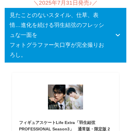
＼2025年7月31日発売♪／
見たことのないスタイル、仕草、表
情…進化を続ける羽生結弦のフレッシ
ュな一面を
フォトグラファー矢口亨が完全撮りお
ろし。
フィギュアスケートLife Extra「羽生結弦
PROFESSIONAL Season3」 通常版・限定版 2