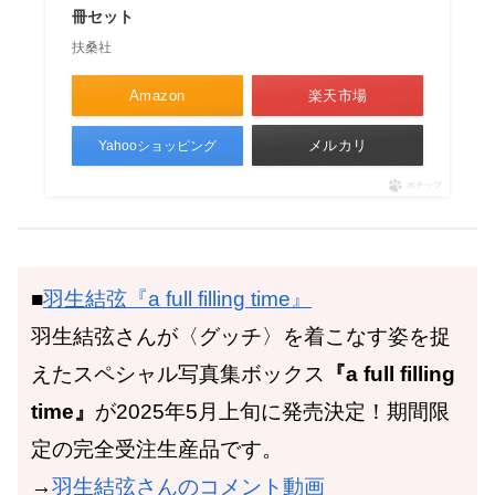
冊セット
扶桑社
Amazon
楽天市場
メルカリ
Yahooショッピング
ポチップ
■
羽生結弦『a full filling time』
羽生結弦さんが〈グッチ〉を着こなす姿を捉
えたスペシャル写真集ボックス
『a full filling
time』
が2025年5月上旬に発売決定！期間限
定の完全受注生産品です。
→
羽生結弦さんのコメント動画