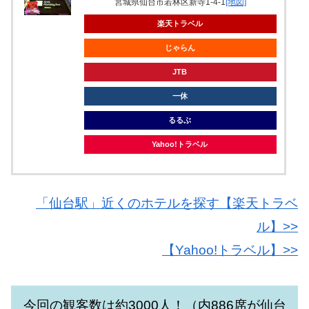
宮城県仙台市若林区新寺1-4-1
[地図]
楽天トラベル
じゃらん
JTB
一休
るるぶ
Yahoo!トラベル
「仙台駅」近くのホテルを探す【楽天トラベ
ル】>>
【Yahoo!トラベル】>>
今回の観客数は約3000人！（内886席が仙台