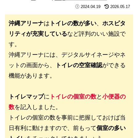
2024.04.19
2026.05.17
沖縄アリーナ
は
トイレの数が多い
、
ホスピタ
リティが充実している
など評判のいい施設で
す。
沖縄アリーナには、デジタルサイネージやネ
ットの画面から、
トイレの空室確認
ができる
機能があります。
トイレマップ
に
トイレの個室の数
と
小便器の
数
を記入しました。
トイレの個室の数を事前に把握しておけば当
日有利に動けますので、前もって
個室の多い