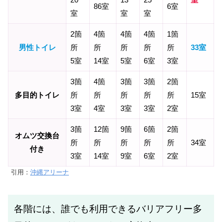
86室
6室
室
室
室
2箇
4箇
4箇
4箇
1箇
男性トイレ
所
所
所
所
所
33室
5室
14室
5室
6室
3室
3箇
4箇
3箇
3箇
2箇
多目的トイレ
所
所
所
所
所
15室
3室
4室
3室
3室
2室
3箇
12箇
9箇
6箇
2箇
オムツ交換台
所
所
所
所
所
34室
付き
3室
14室
9室
6室
2室
引用：
沖縄アリーナ
各階には、誰でも利用できるバリアフリー多