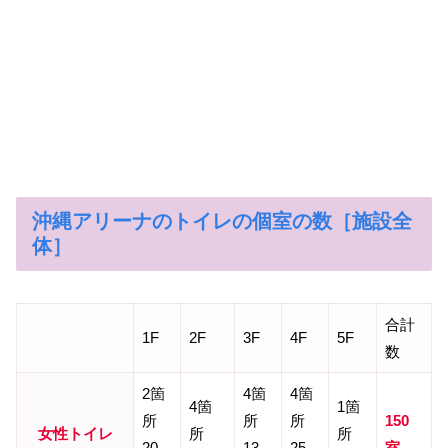
沖縄アリーナのトイレの個室の数［施設全
体］
合計
1F
2F
3F
4F
5F
数
2箇
4箇
4箇
4箇
1箇
所
所
所
150
女性トイレ
所
所
20
13
25
室