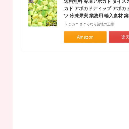
送料無料 冷凍アボカド ダイスカ
カド アボカドディップ アボカ
ツ 冷凍果実 業務用 輸入食材 
うに カニ まぐろなら築地の王様
Amazon
楽